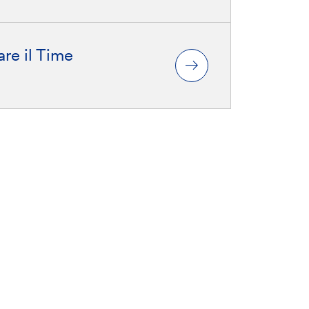
re il Time
ondire
Le nostre conformità: