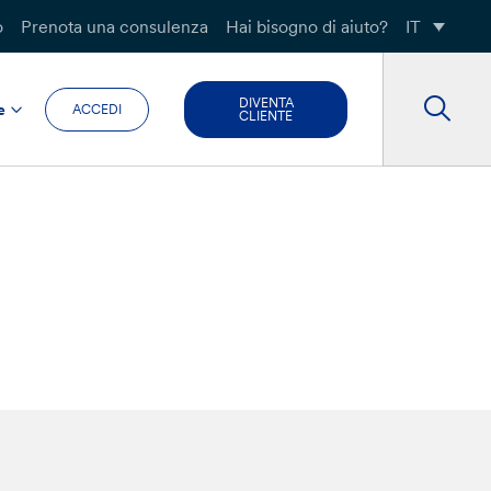
o
Prenota una consulenza
Hai bisogno di aiuto?
IT
DIVENTA
e
ACCEDI
CLIENTE