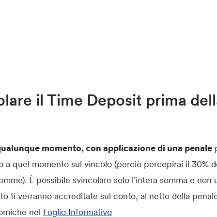
olare il Time Deposit prima del
n qualunque momento, con applicazione di una penale
p
o a quel momento sul vincolo (perciò percepirai il 30% de
e somme). È possibile svincolare solo l’intera somma e no
sto ti verranno accreditate sul conto, al netto della pena
nomiche nel
Foglio Informativo