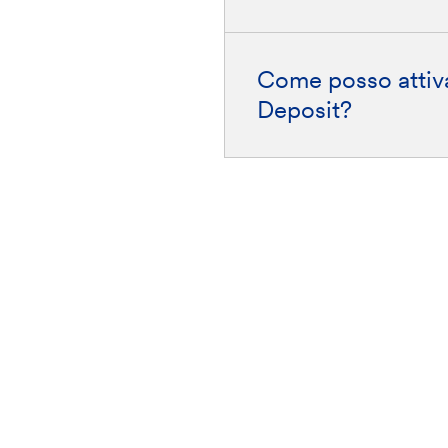
Come posso attiva
Deposit?
stra rete
Scarica l'app Banca
Per approf
Etica