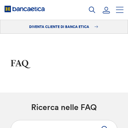
Salta
al
contenuto
DIVENTA CLIENTE DI BANCA ETICA
Accedi
Diventa cliente
FAQ
Ricerca nelle FAQ