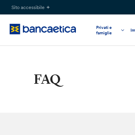
Salta
Sito accessibile
al
contenuto
Privati e
Im
famiglie
FAQ