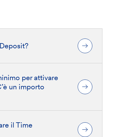
 Deposit?
inimo per attivare
C’è un importo
re il Time