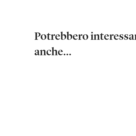
Potrebbero interessar
anche…