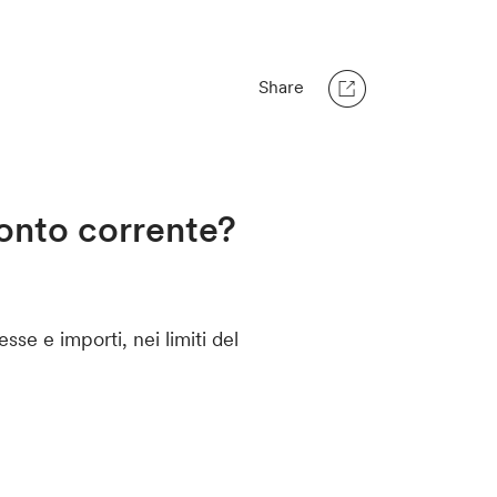
Share
conto corrente?
esse e importi, nei limiti del