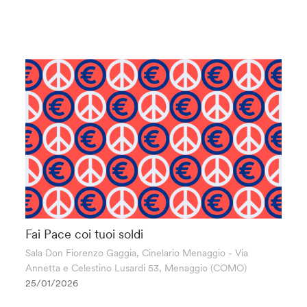
Fai Pace coi tuoi soldi
Sala Don Fiorenzo Gaggia, Cinelario Menaggio - Via
Annetta e Celestino Lusardi 53, Menaggio (COMO)
25/01/2026