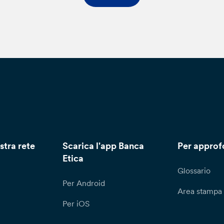
r l’esercizio dei diritti di cui all’art. 15 e ss, nonché per ricever
attamento dei tuoi dati personali, puoi recarti direttamente pre
chiesta scritta attraverso il modulo disponibile sul sito della Ba
l’attenzione del Responsabile per la Protezione dei Dati (Data
alora lamenti una violazione nel trattamento dei tuoi dati persona
serimento dei tuoi dati personali all’interno di mailing list o de
clamo all’Ufficio Reclami – Servizio Consulenza Legale – Via N
clami@bancaetica.com. Ti informiamo che il termine per la rispos
gli articoli 15 e ss. è di un (1) mese, prorogabile di due (2) mesi 
si, la Banca ti fornirà almeno una comunicazione interlocutoria
rico della richiesta. Qualora tu ritenga che il trattamento dei tu
stra rete
Scarica l'app Banca
Per approf
olazione del GDPR potrai proporre reclamo all’autorità di contro
Etica
Glossario
Per Android
Area stampa
Per iOS