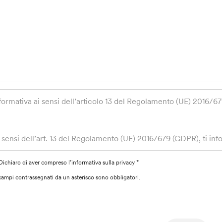
formativa ai sensi dell’articolo 13 del Regolamento (UE) 2016/6
 sensi dell’art. 13 del Regolamento (UE) 2016/679 (GDPR), ti info
beramente forniti, saranno trattati da Banca Popolare Etica Soci
mmaseo, 7 Titolare del trattamento, per dare seguito alla tua rich
Dichiaro di aver compreso l’informativa sulla privacy *
r la suddetta finalità si basa sulla necessità di dare corretta ese
I campi contrassegnati da un asterisco sono obbligatori.
sure precontrattuali adottate dalla Banca su tua richiesta (art. 6 
 trattamento dei dati verrà effettuato da personale autorizzato a