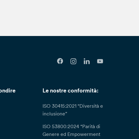
e ulteriori informazioni con riguardo al
sso le nostre Dipendenze, oppure inoltrare
nca, alla sezione “Privacy e cookie policy”
 Protection Officer): DPO@bancaetica.com.
li (a titolo esemplificativo l’indebito
l sito della banca) puoi presentare formale
. Tommaseo, 7 ­ 35131 Padova –
ta a seguito di una tua richiesta ai sensi
in casi di particolare complessità; in questi
 entro un (1) mese informandoti della presa in
oi dati da parte del Titolare avvenga in
ondire
Le nostre conformità:
llo.
ISO 30415:2021 “Diversità e
inclusione”
ISO 53800:2024 “Parità di
Genere ed Empowerment