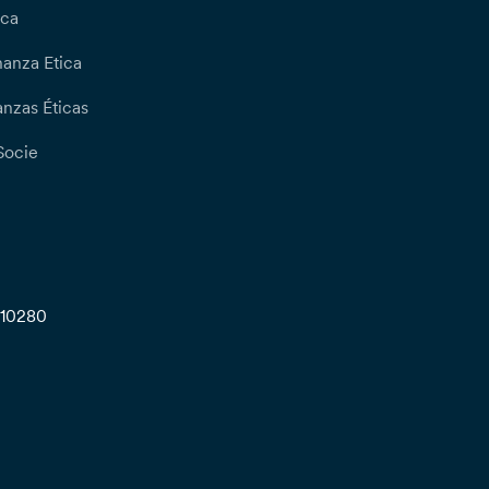
ica
nanza Etica
nzas Éticas
Socie
710280