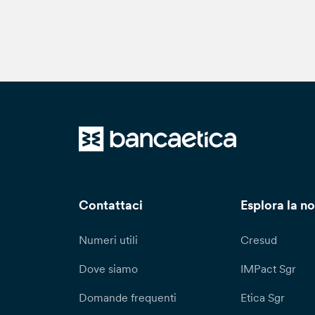
Pe
tr
ri
al
Qu
in
re
re
de
ca
ca
Contattaci
Esplora la no
vi
Numeri utili
Cresud
Dove siamo
IMPact Sgr
Domande frequenti
Etica Sgr