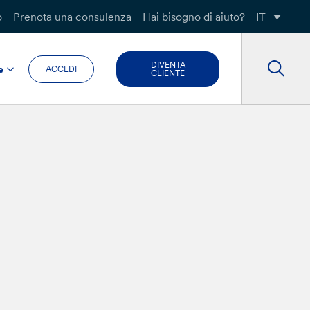
o
Prenota una consulenza
Hai bisogno di aiuto?
IT
DIVENTA
e
ACCEDI
CLIENTE