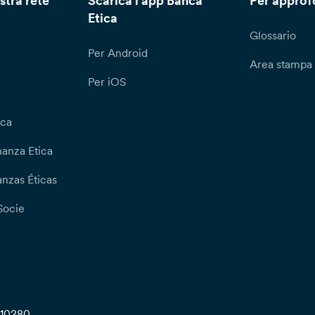
stra rete
Scarica l'app Banca
Per approf
Etica
Glossario
Per Android
Area stampa
Per iOS
ica
nanza Etica
nzas Éticas
Socie
710280