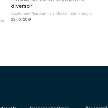
diverso?
Auditorium "Europa" - via Morselli Bernareggio
28/10/2019
nza