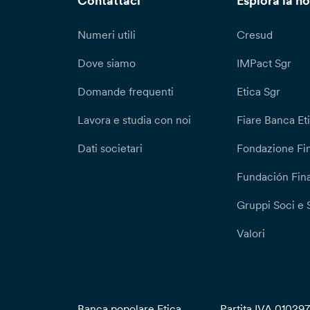
Contattaci
Esplora la no
Numeri utili
Cresud
Dove siamo
IMPact Sgr
Domande frequenti
Etica Sgr
Lavora e studia con noi
Fiare Banca Et
Dati societari
Fondazione Fi
Fundación Fina
Gruppi Soci e 
Valori
Banca popolare Etica
Partita IVA 01029