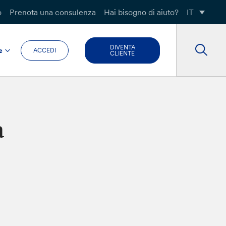
o
Prenota una consulenza
Hai bisogno di aiuto?
IT
DIVENTA
e
ACCEDI
CLIENTE
a