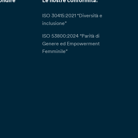
ondire
Le nostre conformità:
ISO 30415:2021 “Diversità e
inclusione”
ISO 53800:2024 “Parità di
Genere ed Empowerment
Femminile”