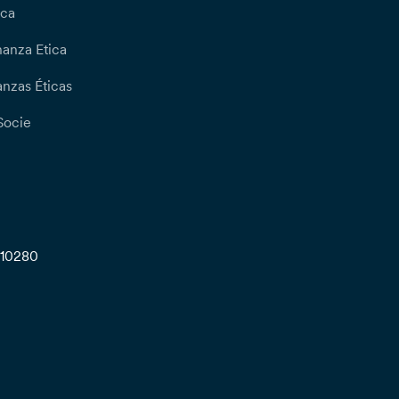
ica
nanza Etica
nzas Éticas
Socie
710280