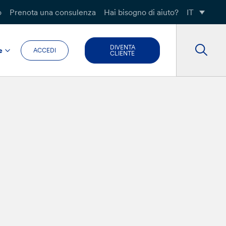
o
Prenota una consulenza
Hai bisogno di aiuto?
IT
DIVENTA
e
ACCEDI
CLIENTE