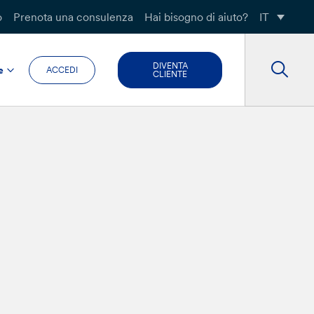
o
Prenota una consulenza
Hai bisogno di aiuto?
IT
DIVENTA
e
ACCEDI
CLIENTE