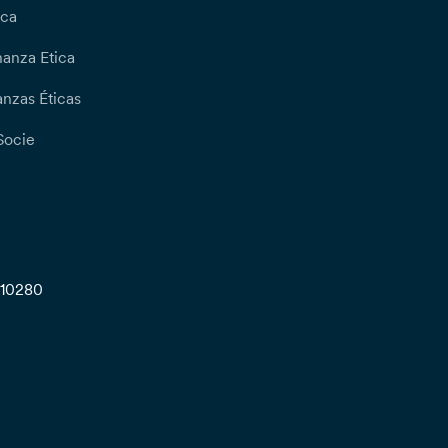
ica
nanza Etica
nzas Éticas
Socie
710280