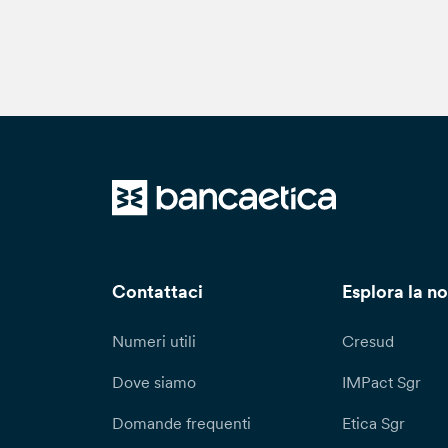
Pe
tr
ri
al
Qu
in
re
re
de
ca
ca
Contattaci
Esplora la no
vi
Numeri utili
Cresud
Dove siamo
IMPact Sgr
Domande frequenti
Etica Sgr