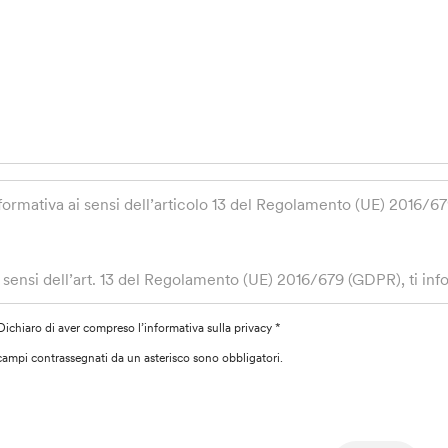
formativa ai sensi dell’articolo 13 del Regolamento (UE) 2016/6
 sensi dell’art. 13 del Regolamento (UE) 2016/679 (GDPR), ti info
beramente forniti, saranno trattati da Banca Popolare Etica Soci
mmaseo, 7 Titolare del trattamento, per dare seguito alla tua rich
Dichiaro di aver compreso l’informativa sulla privacy *
r la suddetta finalità si basa sulla necessità di dare corretta ese
I campi contrassegnati da un asterisco sono obbligatori.
sure precontrattuali adottate dalla Banca su tua richiesta (art. 6 
 trattamento dei dati verrà effettuato da personale autorizzato a