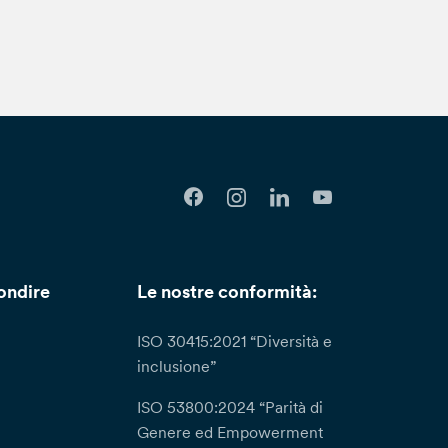
e ulteriori informazioni con riguardo al
sso le nostre Dipendenze, oppure inoltrare
nca, alla sezione “Privacy e cookie policy”
 Protection Officer): DPO@bancaetica.com.
li (a titolo esemplificativo l’indebito
l sito della banca) puoi presentare formale
. Tommaseo, 7 ­ 35131 Padova –
ta a seguito di una tua richiesta ai sensi
in casi di particolare complessità; in questi
 entro un (1) mese informandoti della presa in
oi dati da parte del Titolare avvenga in
ondire
Le nostre conformità:
llo.
ISO 30415:2021 “Diversità e
inclusione”
ISO 53800:2024 “Parità di
Genere ed Empowerment