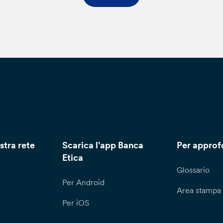
r l’esercizio dei diritti di cui all’art. 15 e ss, nonché per ricever
attamento dei tuoi dati personali, puoi recarti direttamente pre
chiesta scritta attraverso il modulo disponibile sul sito della Ba
l’attenzione del Responsabile per la Protezione dei Dati (Data
alora lamenti una violazione nel trattamento dei tuoi dati persona
serimento dei tuoi dati personali all’interno di mailing list o de
clamo all’Ufficio Reclami – Servizio Consulenza Legale – Via N
clami@bancaetica.com. Ti informiamo che il termine per la rispos
gli articoli 15 e ss. è di un (1) mese, prorogabile di due (2) mesi 
si, la Banca ti fornirà almeno una comunicazione interlocutoria
rico della richiesta. Qualora tu ritenga che il trattamento dei tu
stra rete
Scarica l'app Banca
Per approf
olazione del GDPR potrai proporre reclamo all’autorità di contro
Etica
Glossario
Per Android
Area stampa
Per iOS