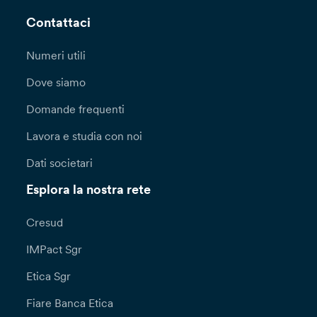
ai dati personali oggetto di trasferimento. In
alternativa potrà essere valutata la sussistenza
Contattaci
di una delle deroghe previste dall’articolo 49
del GDPR.
Numeri utili
Potrai esercitare in ogni momento i diritti a te
Dove siamo
riconosciuti dagli articoli 15 e seguenti del
Domande frequenti
Regolamento (UE) 2016/679 (diritto di accesso,
rettifica, cancellazione, limitazione di
Lavora e studia con noi
trattamento, di notifica, portabilità dei dati,
opposizione, di non essere sottoposto a una
Dati societari
decisione basata unicamente sul trattamento
automatizzato, compresa la profilazione)
Esplora la nostra rete
rivolgendoti al Titolare del trattamento, Banca
Popolare Etica Società cooperativa per azioni,
Cresud
Padova, Via N. Tommaseo, 7.
IMPact Sgr
Per l’esercizio dei diritti di cui all’art. 15 e ss,
Etica Sgr
nonché per ricevere ulteriori informazioni con
riguardo al trattamento dei tuoi dati personali,
Fiare Banca Etica
puoi recarti direttamente presso le nostre