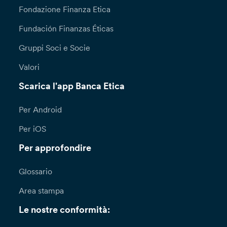
Dipendenze, oppure inoltrare richiesta scritta
Fondazione Finanza Etica
attraverso il modulo disponibile sul sito della
Fundación Finanzas Éticas
Banca, alla sezione “Privacy e cookie policy”
all’attenzione del Responsabile per la
Gruppi Soci e Socie
Protezione dei Dati (Data Protection Officer):
DPO@bancaetica.com.
Valori
Scarica l'app Banca Etica
Qualora lamenti una violazione nel trattamento
dei tuoi dati personali (a titolo esemplificativo
l’indebito inserimento dei tuoi dati personali
Per Android
all’interno di mailing list o del sito della banca)
Per iOS
puoi presentare formale reclamo all’Ufficio
Reclami – Servizio Consulenza Legale – Via N.
Per approfondire
Tommaseo, 7 ­ 35131 Padova –
reclami@bancaetica.com. Ti informiamo che il
Glossario
termine per la risposta a seguito di una tua
richiesta ai sensi degli articoli 15 e ss. è di un (1)
Area stampa
mese, prorogabile di due (2) mesi in casi di
particolare complessità; in questi casi, la Banca
Le nostre conformità:
ti fornirà almeno una comunicazione