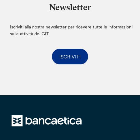
Regolamento (UE) 2016/679, avverrà in modo
Newsletter
da garantire la sicurezza e la riservatezza e
potrà essere effettuato attraverso strumenti
elettronici. I dati che comunicherai saranno
Iscriviti alla nostra newsletter per ricevere tutte le informazioni
conservati non oltre il tempo strettamente
sulle attività del GIT
necessario per dare seguito alla tua istanza.
I dati personali potranno essere trasferiti anche
ISCRIVITI
in Paesi Terzi, con ciò intendendo paesi non
appartenenti all’Unione Europea o allo Spazio
Economico Europeo. Qualora ciò avvenga, la
Banca dichiara e garantisce di conformarsi a
quanto disposto dal Capo V del Regolamento
(UE) 2016/679, pertanto il trasferimento avverrà
esclusivamente verso Paesi Terzi riconosciuti
dalla Commissione Europea come aventi un
livello adeguato di protezione dei dati personali
o, in caso contrario, esclusivamente previa
contrattualizzazione di Clausole Contrattuali
Standard volte a garantire adeguata protezione