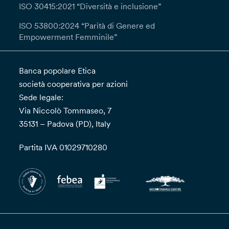
interlocutoria entro un (1) mese informandoti
ISO 30415:2021 “Diversità e inclusione”
della presa in carico della richiesta. Qualora tu
ISO 53800:2024 “Parità di Genere ed
ritenga che il trattamento dei tuoi dati da parte
Empowerment Femminile”
del Titolare avvenga in violazione del GDPR
potrai proporre reclamo all’autorità di controllo.
Banca popolare Etica
società cooperativa per azioni
Sede legale:
Via Niccolò Tommaseo, 7
35131 – Padova (PD), Italy
Partita IVA 01029710280