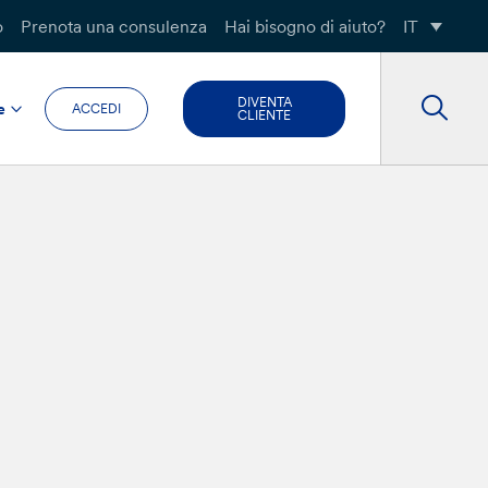
o
Prenota una consulenza
Hai bisogno di aiuto?
IT
DIVENTA
e
ACCEDI
CLIENTE