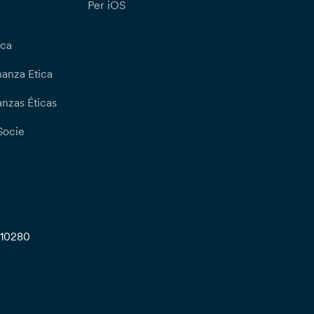
Per iOS
ica
nanza Etica
nzas Éticas
Socie
710280