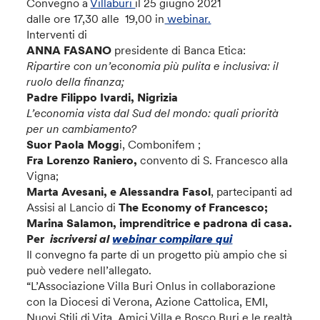
Convegno a
Villaburi
il 25 giugno 2021
dalle ore 17,30 alle 19,00 in
webinar.
Interventi di
ANNA FASANO
presidente di Banca Etica:
Ripartire con un’economia più pulita e inclusiva: il
ruolo della finanza;
Padre Filippo Ivardi, Nigrizia
L’economia vista dal Sud del mondo: quali priorità
per un cambiamento?
Suor Paola Mogg
i, Combonifem ;
Fra Lorenzo Raniero,
convento di S. Francesco alla
Vigna;
Marta Avesani, e Alessandra Fasol
, partecipanti ad
Assisi al Lancio di
The Economy of Francesco;
Marina Salamon, imprenditrice e padrona di casa.
Per
iscriversi al
webinar compilare qui
Il convegno fa parte di un progetto più ampio che si
può vedere nell’allegato.
“L’Associazione Villa Buri Onlus in collaborazione
con la Diocesi di Verona, Azione Cattolica, EMI,
Nuovi Stili di Vita, Amici Villa e Bosco Buri e le realtà