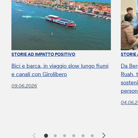
STORIE AD IMPATTO POSITIVO
STORIE
Bici e barca, in viaggio slow lungo fiumi
Da Ber
e canali con Girolibero
Ruah, t
sosteni
09.06.2026
perso
04.06.