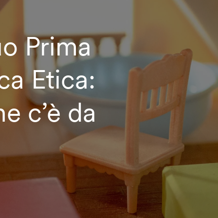
uo Prima
a Etica:
he c’è da