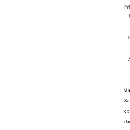
Pr
Un
Se
co
da