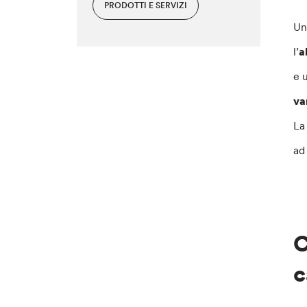
PRODOTTI E SERVIZI
Un
l’
a
e 
va
La
ad 
C
c