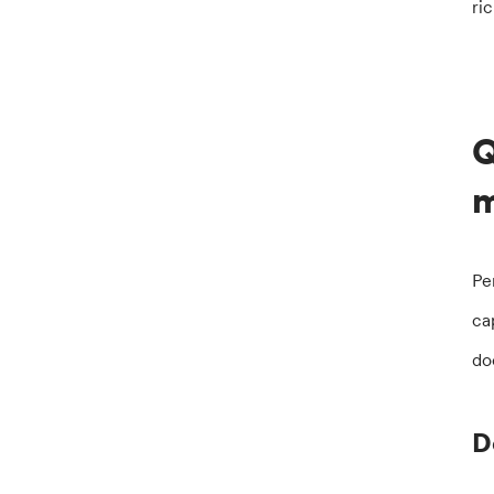
ri
Q
m
Pe
ca
do
D