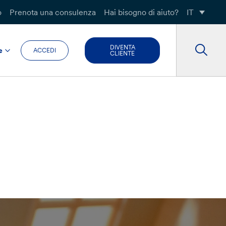
o
Prenota una consulenza
Hai bisogno di aiuto?
IT
DIVENTA
e
ACCEDI
CLIENTE