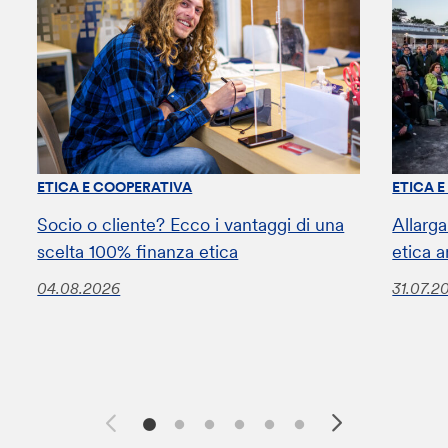
ETICA E COOPERATIVA
ETICA 
Socio o cliente? Ecco i vantaggi di una
Allarga
scelta 100% finanza etica
etica a
04.08.2026
31.07.2