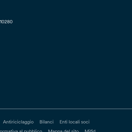
710280
Antiriciclaggio
Bilanci
Enti locali soci
formativa al pubblico
Mappa del sito
Mifid