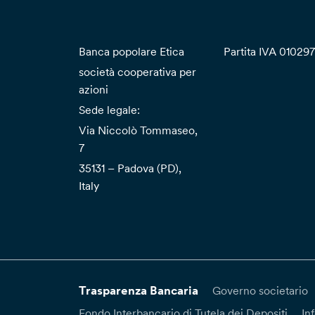
Banca popolare Etica
Partita IVA 01029
società cooperativa per
azioni
Sede legale:
Via Niccolò Tommaseo,
7
35131 – Padova (PD),
Italy
Trasparenza Bancaria
Governo societario
Fondo Interbancario di Tutela dei Depositi
In