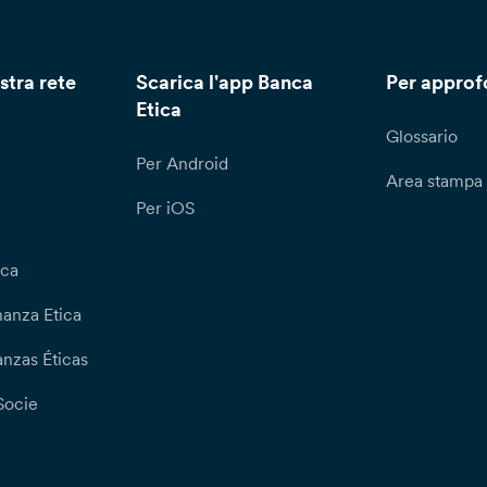
stra rete
Scarica l'app Banca
Per approf
Etica
Glossario
Per Android
Area stampa
Per iOS
ica
nanza Etica
nzas Éticas
Socie