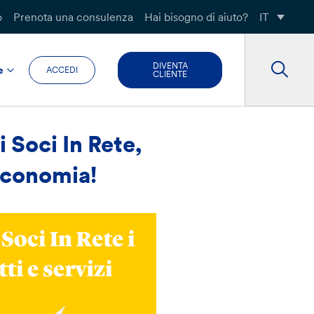
o
Prenota una consulenza
Hai bisogno di aiuto?
IT
DIVENTA
e
ACCEDI
CLIENTE
i Soci In Rete,
economia!