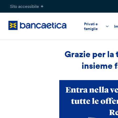
Salta
Sito accessibile
al
contenuto
Privati e
Im
famiglie
Grazie per la 
insieme 