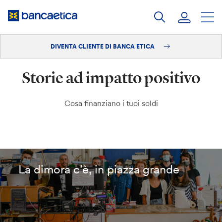
Salta
al
contenuto
DIVENTA CLIENTE DI BANCA ETICA
Accedi
Storie ad impatto positivo
Diventa cliente
Cosa finanziano i tuoi soldi
La dimora c’è, in piazza grande