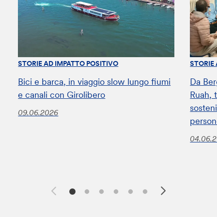
STORIE AD IMPATTO POSITIVO
STORIE
Bici e barca, in viaggio slow lungo fiumi
Da Ber
e canali con Girolibero
Ruah, t
sosteni
09.06.2026
perso
04.06.