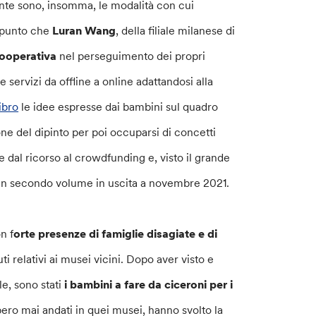
ante sono, insomma, le modalità con cui
l punto che
Luran Wang
, della filiale milanese di
 cooperativa
nel perseguimento dei propri
 servizi da offline a online adattandosi alla
ibro
le idee espresse dai bambini sul quadro
ione del dipinto per poi occuparsi di concetti
le dal ricorso al crowdfunding e, visto il grande
on un secondo volume in uscita a novembre 2021.
n f
orte presenze di famiglie disagiate e di
ti relativi ai musei vicini. Dopo aver visto e
le, sono stati
i bambini a fare da ciceroni per i
ero mai andati in quei musei, hanno svolto la