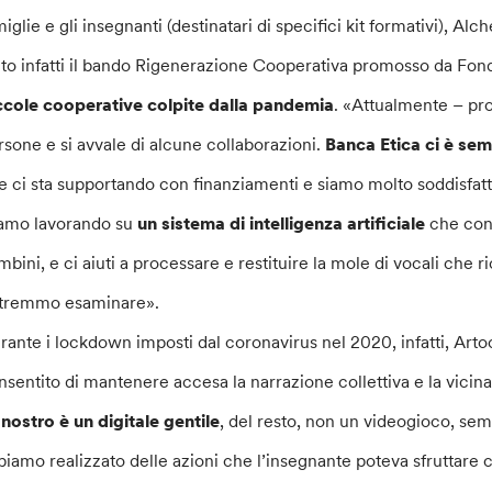
miglie e gli insegnanti (destinatari di specifici kit formativi), Al
nto infatti il bando Rigenerazione Cooperativa promosso da Fon
ccole cooperative colpite dalla pandemia
. «Attualmente – pr
rsone e si avvale di alcune collaborazioni.
Banca Etica ci è sem
e ci sta supportando con finanziamenti e siamo molto soddisfatt
iamo lavorando su
un sistema di intelligenza artificiale
che con
mbini, e ci aiuti a processare e restituire la mole di vocali che 
tremmo esaminare».
rante i lockdown imposti dal coronavirus nel 2020, infatti, Art
nsentito di mantenere accesa la narrazione collettiva e la vicinan
l nostro è un digitale gentile
, del resto, non un videogioco, sem
biamo realizzato delle azioni che l’insegnante poteva sfruttare c