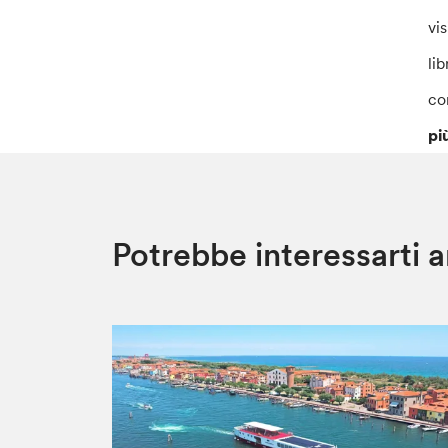
vis
li
co
pi
Potrebbe interessarti 