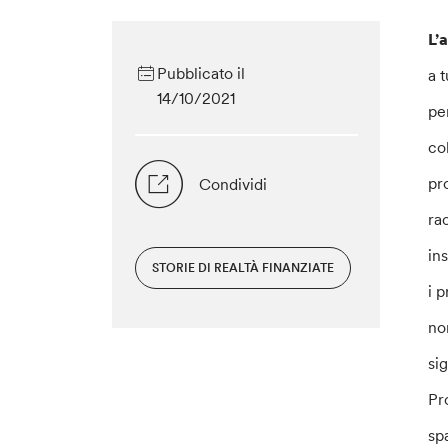
L’
Pubblicato il
a t
14/10/2021
pe
col
pr
Condividi
ra
in
STORIE DI REALTÀ FINANZIATE
i 
no
si
Pr
sp