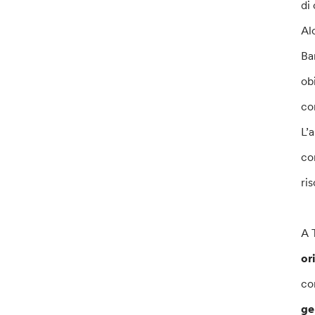
di
Al
Ba
ob
co
L’
co
ri
A 
or
co
ge