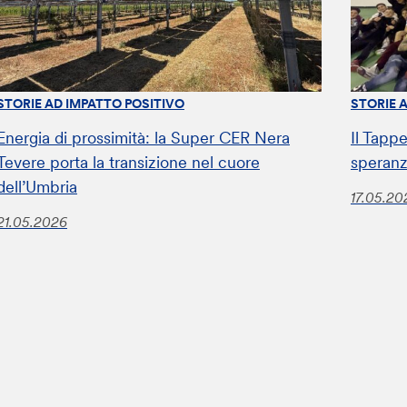
STORIE AD IMPATTO POSITIVO
STORIE 
Energia di prossimità: la Super CER Nera
Il Tappe
Tevere porta la transizione nel cuore
speranz
dell’Umbria
17.05.20
21.05.2026