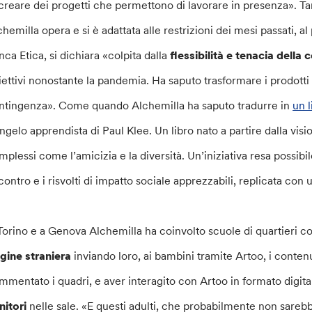
 creare dei progetti che permettono di lavorare in presenza». T
chemilla opera e si è adattata alle restrizioni dei mesi passati, a
nca Etica, si dichiara «colpita dalla
flessibilità e tenacia della
iettivi nonostante la pandemia. Ha saputo trasformare i prodotti e
ntingenza». Come quando Alchemilla ha saputo tradurre in
un l
angelo apprendista di Paul Klee. Un libro nato a partire dalla vis
mplessi come l’amicizia e la diversità. Un’iniziativa resa possibi
scontro e i risvolti di impatto sociale apprezzabili, replicata c
Torino e a Genova Alchemilla ha coinvolto scuole di quartieri co
igine straniera
inviando loro, ai bambini tramite Artoo, i contenu
mmentato i quadri, e aver interagito con Artoo in formato digita
nitori
nelle sale. «E questi adulti, che probabilmente non sarebb