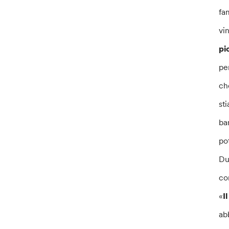
fa
vi
pi
pe
ch
st
ba
po
Du
co
«
I
ab