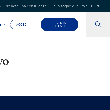
o
Prenota una consulenza
Hai bisogno di aiuto?
IT
DIVENTA
e
ACCEDI
CLIENTE
vo