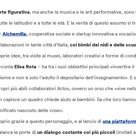
arte figurativa
, ma anche la musica e le arti performative, sono
utte le latitudini e a tutte le età. E la verità di questo assunto si 
r
Alchemilla,
cooperativa sociale e startup innovativa a vocazion
laborazioni in tante città d’Italia,
coi bimbi dei nidi e delle scuo
oprie idee, tra visite ai musei, laboratori creativi e forme di co
cconta
Elisa Rota
– ha tra i suoi obbiettivi principali «invertire
sieme e non è solo l’adulto il depositario dell’insegnamento». E
propri più abili collaboratori Artoo, ovvero un orso che «vive nel
n capisce un quadro chiede aiuto ai bambini. Sa che loro hanno 
gnificato nascosto delle cose».
oprio grazie a questo personaggio, e al lancio di
una piattaform
alanca le porte di
un dialogo costante coi più piccoli
(invitati 