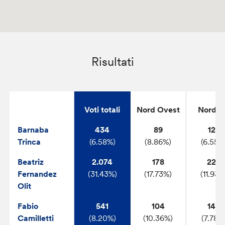
Risultati
Voti totali
Nord Ovest
Nord E
Barnaba
434
89
123
Trinca
(6.58%)
(8.86%)
(6.55%
Beatriz
2.074
178
224
Fernandez
(31.43%)
(17.73%)
(11.93%
Olit
Fabio
541
104
146
Camilletti
(8.20%)
(10.36%)
(7.78%