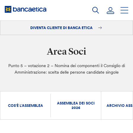
Salta
al
contenuto
DIVENTA CLIENTE DI BANCA ETICA
Accedi
Diventa cliente
Area Soci
Punto 5 – votazione 2 – Nomina dei componenti il Consiglio di
Amministrazione: scelta delle persone candidate singole
ASSEMBLEA DEI SOCI
COS’È L’ASSEMBLEA
ARCHIVIO ASS
2026