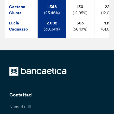
Gaetano
1.548
130
226
Giunta
(23.46%)
(12.95%)
(12.04
Lucia
2.002
503
1.158
Cagnazzo
(30.34%)
(50.10%)
(61.69%
Contattaci
Numeri utili