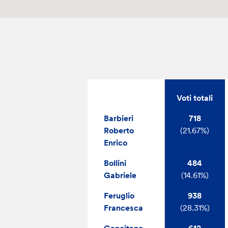
Voti totali
Barbieri
718
Roberto
(21.67%)
Enrico
Bollini
484
Gabriele
(14.61%)
Feruglio
938
Francesca
(28.31%)