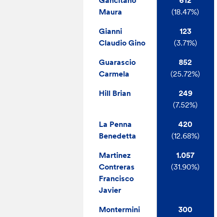
Gancitano
612
Maura
(18.47%)
Gianni
123
Claudio Gino
(3.71%)
Guarascio
852
Carmela
(25.72%)
Hill Brian
249
(7.52%)
La Penna
420
Benedetta
(12.68%)
Martinez
1.057
Contreras
(31.90%)
Francisco
Javier
Montermini
300