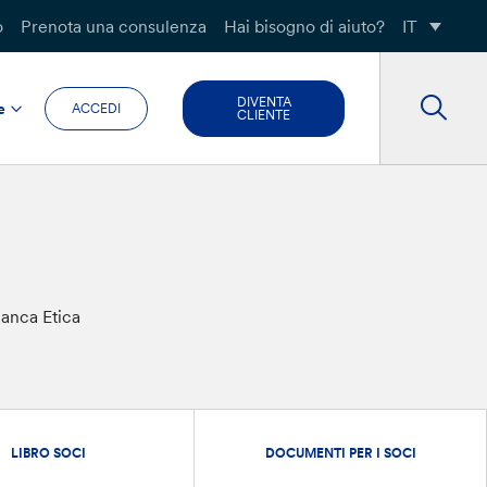
o
Prenota una consulenza
Hai bisogno di aiuto?
IT
DIVENTA
e
ACCEDI
CLIENTE
anca Etica
LIBRO SOCI
DOCUMENTI PER I SOCI