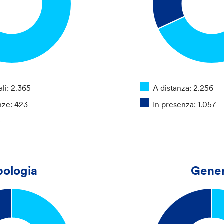
li: 2.365
A distanza: 2.256
nze: 423
In presenza: 1.057
5
pologia
Gene