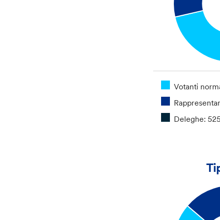
Votanti norma
Rappresenta
Deleghe: 52
Ti