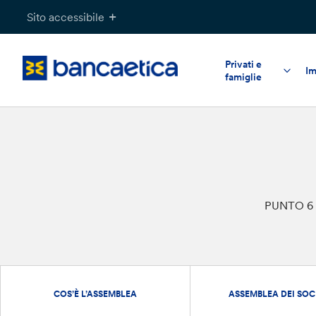
Salta
Sito accessibile
al
contenuto
Privati e
Im
famiglie
PUNTO 6 –
COS’È L’ASSEMBLEA
ASSEMBLEA DEI SOC