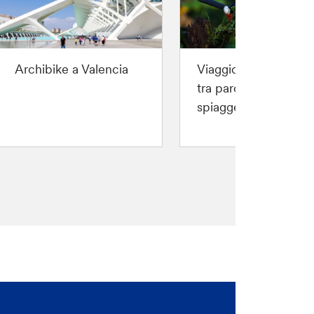
Archibike a Valencia
Viaggio in Costarica,
tra parchi nazionali e
spiagge