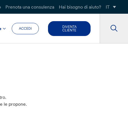
o
Prenota una consulenza
Hai bisogno di aiuto?
IT
DIVENTA
e
ACCEDI
CLIENTE
tro.
he le propone.