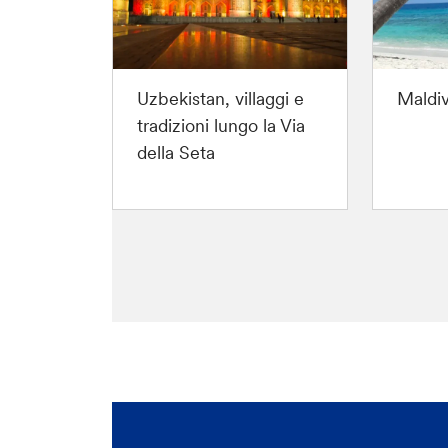
Uzbekistan, villaggi e
Maldiv
co a
tradizioni lungo la Via
ura e
della Seta