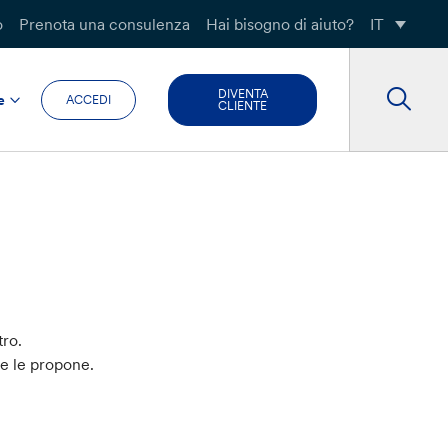
o
Prenota una consulenza
Hai bisogno di aiuto?
IT
DIVENTA
e
ACCEDI
CLIENTE
tro.
he le propone.