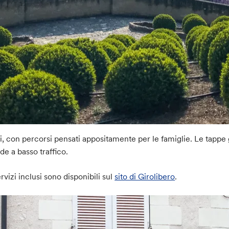
li, con percorsi pensati appositamente per le famiglie. Le tappe
ade a basso traffico.
vizi inclusi sono disponibili sul
sito di Girolibero
.