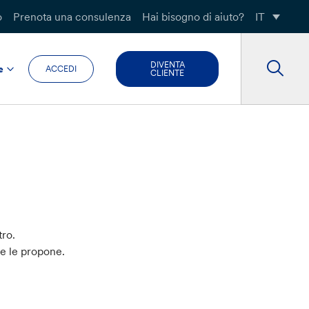
o
Prenota una consulenza
Hai bisogno di aiuto?
IT
DIVENTA
e
ACCEDI
CLIENTE
tro.
he le propone.