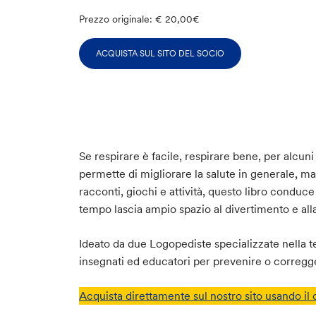
Prezzo originale: € 20,00€
ACQUISTA SUL SITO DEL SOCIO
Se respirare è facile, respirare bene, per alcu
permette di migliorare la salute in generale, m
racconti, giochi e attività, questo libro conduc
tempo lascia ampio spazio al divertimento e alla
Ideato da due Logopediste specializzate nella t
insegnati ed educatori per prevenire o corregger
Acquista direttamente sul nostro sito usando il 