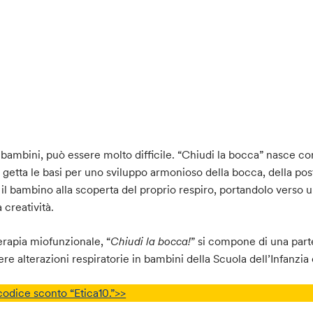
ni bambini, può essere molto difficile. “Chiudi la bocca” nasce 
a getta le basi per uno sviluppo armonioso della bocca, della po
e il bambino alla scoperta del proprio respiro, portandolo verso u
 creatività.
erapia miofunzionale, “
Chiudi la bocca!
” si compone di una parte 
e alterazioni respiratorie in bambini della Scuola dell’Infanzia 
codice sconto “Etica10.”>>