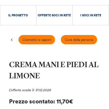
IL PROGETTO
OFFERTE SOCI IN RETE
I SOCI IN RETE
Cosmetici e saponi
Cura della persona
E
CREMA MANI E PIEDI AL
LIMONE
L’offerta scade il: 31.12.2026
Prezzo scontato: 11,70€