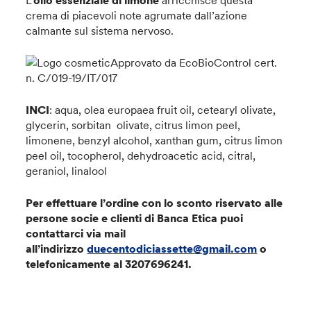
L’
olio essenziale di limone
arricchisce questa
crema di piacevoli note agrumate dall’azione
calmante sul sistema nervoso.
Approvato da EcoBioControl cert.
n. C/019-19/IT/017
INCI
: aqua, olea europaea fruit oil, cetearyl olivate,
glycerin, sorbitan olivate, citrus limon peel,
limonene, benzyl alcohol, xanthan gum, citrus limon
peel oil, tocopherol, dehydroacetic acid, citral,
geraniol, linalool
Per effettuare l’ordine con lo sconto riservato alle
persone socie e clienti di Banca Etica puoi
contattarci via mail
all’indirizzo
duecentodiciassette@gmail.com
o
telefonicamente al 3207696241
.