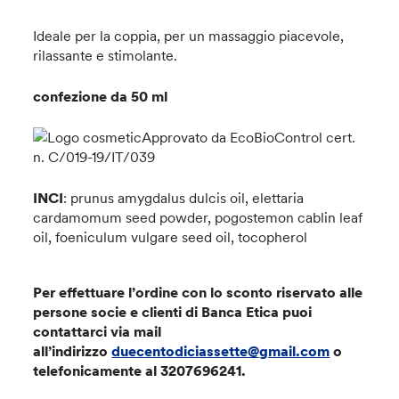
Ideale per la coppia, per un massaggio piacevole,
rilassante e stimolante.
confezione da 50 ml
Approvato da EcoBioControl cert.
n. C/019-19/IT/039
INCI
: prunus amygdalus dulcis oil, elettaria
cardamomum seed powder, pogostemon cablin leaf
oil, foeniculum vulgare seed oil, tocopherol
Per effettuare l’ordine con lo sconto riservato alle
persone socie e clienti di Banca Etica puoi
contattarci via mail
all’indirizzo
duecentodiciassette@gmail.com
o
telefonicamente al 3207696241
.