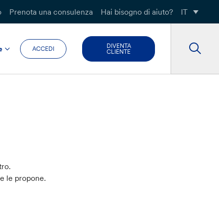
o
Prenota una consulenza
Hai bisogno di aiuto?
IT
DIVENTA
e
ACCEDI
CLIENTE
tro.
he le propone.