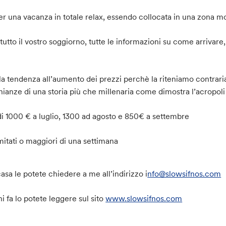
una vacanza in totale relax, essendo collocata in una zona mol
 tutto il vostro soggiorno, tutte le informazioni su come arrivare
la tendenza all’aumento dei prezzi perchè la riteniamo contraria a
ianze di una storia più che millenaria come dimostra l’acropol
è di 1000 € a luglio, 1300 ad agosto e 850€ a settembre
mitati o maggiori di una settimana
casa le potete chiedere a me all’indirizzo i
nfo@slowsifnos.com
 fa lo potete leggere sul sito
www.slowsifnos.com