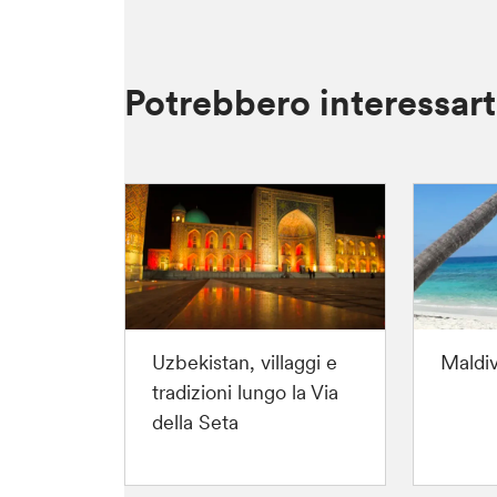
Potrebbero interessar
ste tra
Uzbekistan, villaggi e
Maldiv
 sul
tradizioni lungo la Via
della Seta