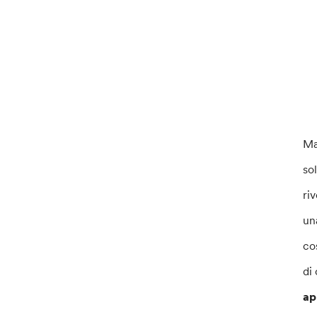
Ma
so
ri
un
co
di
ap