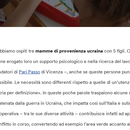
bbiamo ospiti tre
mamme di provenienza
u
craina
con 5 figli. 
ene erogato loro un supporto psicologico e nella ricerca del lav
ndatori di
Pari
P
asso
di Vicenza –, anche se queste persone punt
ssibile. Le necessità sono differenti rispetto a quelle di un’uten
tria per definizione». In queste poche parole traspaiono alcune s
atenata dalla guerra in Ucraina, che impatta così sull’Italia e sul
operativa – tra le sue diverse attività – contribuisce infatti ad 
nflitto in corso, convertendo ad esempio l’area verde accanto a