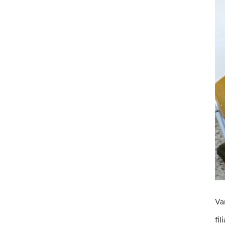
Va
fi