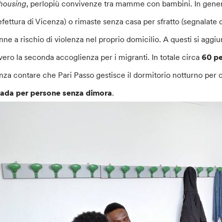
housing
, perlopiù convivenze tra mamme con bambini. In genera
efettura di Vicenza) o rimaste senza casa per sfratto (segnalate 
nne a rischio di violenza nel proprio domicilio. A questi si aggiu
vero la seconda accoglienza per i migranti. In totale circa
60 p
nza contare che Pari Passo gestisce il dormitorio notturno p
rada per persone senza dimora
.