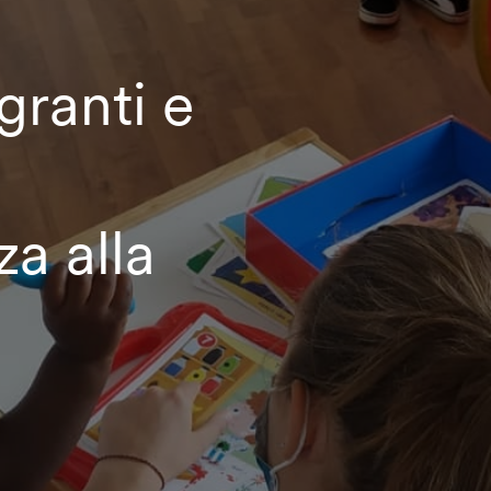
granti e
za alla