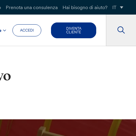
o
Prenota una consulenza
Hai bisogno di aiuto?
IT
DIVENTA
e
ACCEDI
CLIENTE
vo