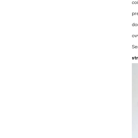
co
pr
do
ov
Se
st