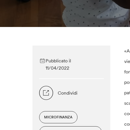
«A
Pubblicato il
vi
11/04/2022
fo
po
pa
Condividi
sc
co
MICROFINANZA
co