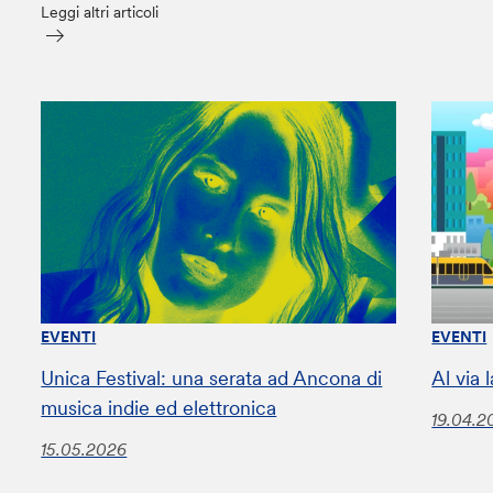
Leggi altri articoli
EVENTI
EVENTI
Unica Festival: una serata ad Ancona di
Al via
musica indie ed elettronica
19.04.2
15.05.2026