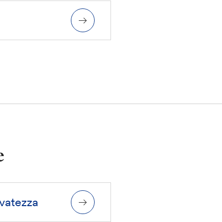
e
rvatezza