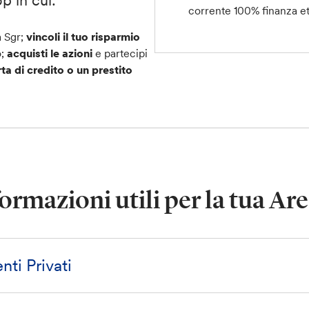
corrente 100% finanza et
a Sgr;
vincoli il tuo risparmio
o;
acquisti le azioni
e partecipi
rta di credito o un prestito
formazioni utili per la tua Are
ti Privati