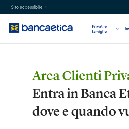
Salta
Sito accessibile
al
contenuto
Privati e
Im
famiglie
Area Clienti Priv
Entra in Banca E
dove e quando v