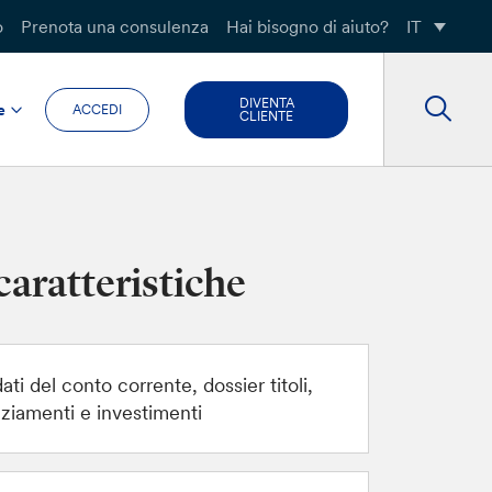
o
Prenota una consulenza
Hai bisogno di aiuto?
IT
DIVENTA
e
ACCEDI
CLIENTE
caratteristiche
dati del conto corrente, dossier titoli,
nziamenti e investimenti