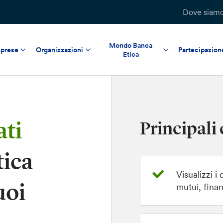
Dove siam
Mondo Banca
prese
Organizzazioni
Partecipazion
Etica
ati
Principali 
tica
Visualizzi i 
uoi
mutui, fina