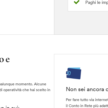
Paghi le imp
o e
n qualunque momento. Alcune
Non sei ancora c
di operatività che hai scelto in
Per fare tutto via interne
il Conto in Rete
più adatt
p in cui: