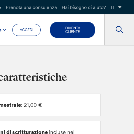
o
Prenota una consulenza
Hai bisogno di aiuto?
IT
DIVENTA
e
ACCEDI
CLIENTE
caratteristiche
mestrale
: 21,00 €
ni di scritturazione
incluse nel