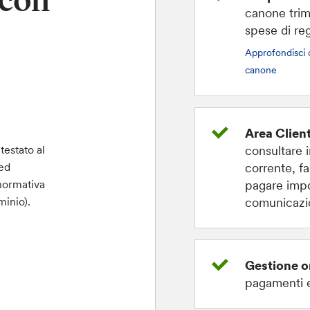
 con
canone trim
spese di re
Approfondisci 
canone
Area Client
consultare i
testato al
corrente, fa
ed
pagare impo
 normativa
comunicazio
inio).
Gestione or
pagamenti e 