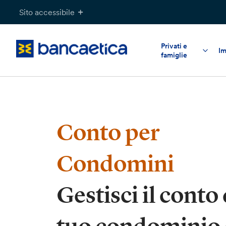
Salta
Sito accessibile
al
contenuto
Privati e
Im
famiglie
Conto per
Condomini
Gestisci il conto 