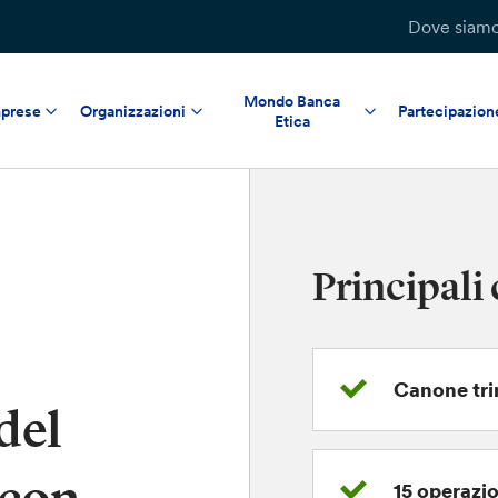
Dove siam
Mondo Banca
prese
Organizzazioni
Partecipazion
Etica
Principali 
Canone tri
del
15 operazio