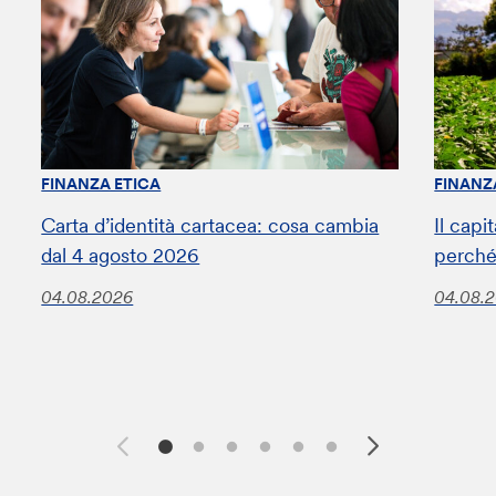
FINANZA ETICA
FINANZ
Carta d’identità cartacea: cosa cambia
Il capi
dal 4 agosto 2026
perché
04.08.2026
04.08.