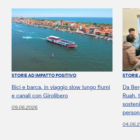
STORIE AD IMPATTO POSITIVO
STORIE
Bici e barca, in viaggio slow lungo fiumi
Da Ber
e canali con Girolibero
Ruah, t
sosteni
09.06.2026
perso
04.06.