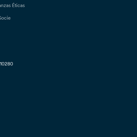
nzas Éticas
Socie
710280