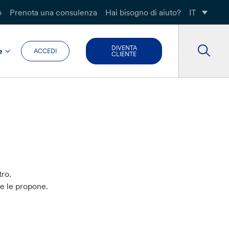
o
Prenota una consulenza
Hai bisogno di aiuto?
IT
DIVENTA
e
ACCEDI
CLIENTE
tro.
he le propone.