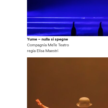
Yume – nulla si spegne
Compagnia MeTe Teatro
regia Elisa Maestri