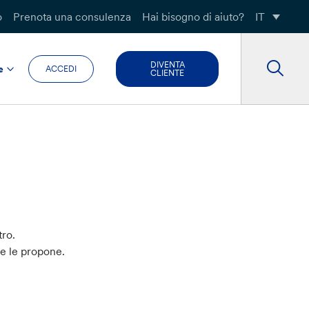
o
Prenota una consulenza
Hai bisogno di aiuto?
IT
DIVENTA
e
ACCEDI
CLIENTE
tro.
he le propone.