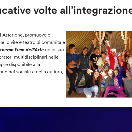
ucative volte all’integrazion
di Asterione, promuove e
le, civile e teatro di comunità e
averso l’uso dell’Arte
nelle sue
oratori multidisciplinari nelle
pre disponibile alla
no nel sociale e nella cultura,