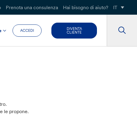
o
Prenota una consulenza
Hai bisogno di aiuto?
IT
DIVENTA
e
ACCEDI
CLIENTE
tro.
he le propone.