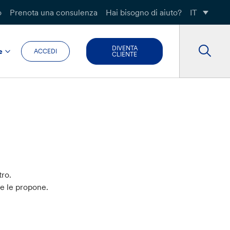
o
Prenota una consulenza
Hai bisogno di aiuto?
IT
DIVENTA
e
ACCEDI
CLIENTE
tro.
he le propone.