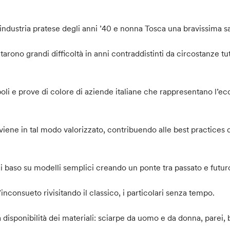
ndustria pratese degli anni ’40 e nonna Tosca una bravissima sa
tarono grandi difficoltà in anni contraddistinti da circostanze t
oli e prove di colore di aziende italiane che rappresentano l’ecc
ene in tal modo valorizzato, contribuendo alle best practices d
 mi baso su modelli semplici creando un ponte tra passato e futur
inconsueto rivisitando il classico, i particolari senza tempo.
 disponibilità dei materiali: sciarpe da uomo e da donna, parei,