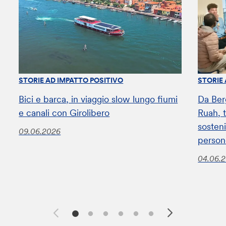
STORIE AD IMPATTO POSITIVO
STORIE
Bici e barca, in viaggio slow lungo fiumi
Da Ber
e canali con Girolibero
Ruah, t
sosteni
09.06.2026
perso
04.06.