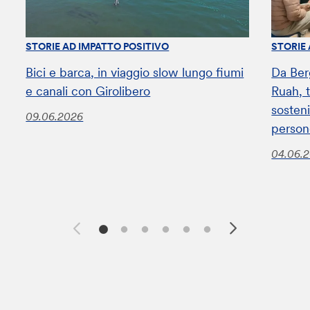
STORIE AD IMPATTO POSITIVO
STORIE
Bici e barca, in viaggio slow lungo fiumi
Da Ber
e canali con Girolibero
Ruah, t
sosteni
09.06.2026
perso
04.06.