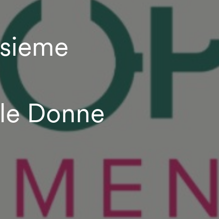
sieme
lle Donne