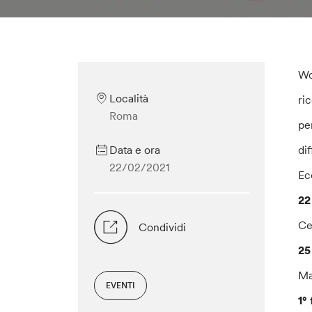
Wo
Località
ri
Roma
pe
Data e ora
dif
22/02/2021
Ec
22
Ce
Condividi
25
Ma
EVENTI
1°