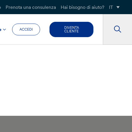
o
Prenota una consulenza
Hai bisogno di aiuto?
IT
DIVENTA
e
ACCEDI
CLIENTE