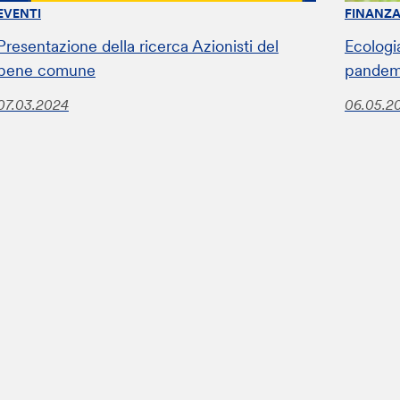
EVENTI
FINANZA
Presentazione della ricerca Azionisti del
Ecologia
bene comune
pandem
07.03.2024
06.05.2