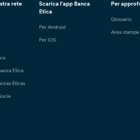
stra rete
Scarica l'app Banca
Per approf
Etica
Glossario
Per Android
Area stampa
Per iOS
ica
nanza Etica
nzas Éticas
Socie