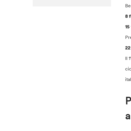
Be
8 
15
Pr
22
Il 
ci
ita
P
a