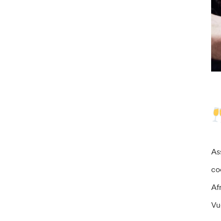
As
coo
Afr
Vu