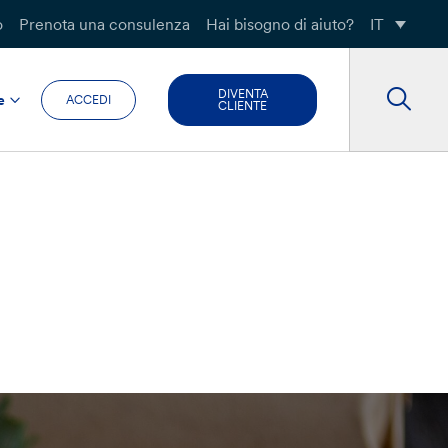
o
Prenota una consulenza
Hai bisogno di aiuto?
IT
DIVENTA
e
ACCEDI
CLIENTE