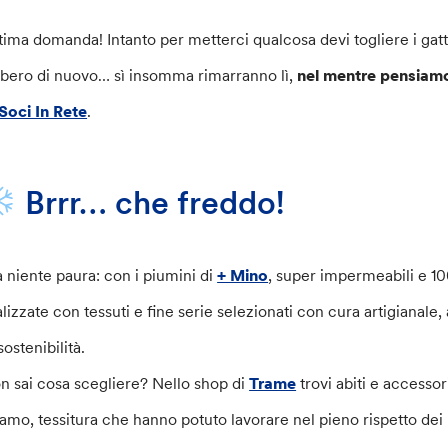
tima domanda! Intanto per metterci qualcosa devi togliere i gatti
albero di nuovo… sì insomma rimarranno lì,
nel mentre pensiamo 
Soci In Rete
.
Brrr… che freddo!
 niente paura: con i piumini di
+ Mino
, super impermeabili e 10
alizzate con tessuti e fine serie selezionati con cura artigianale,
sostenibilità.
n sai cosa scegliere? Nello shop di
Trame
trovi abiti e accessor
camo, tessitura che hanno potuto lavorare nel pieno rispetto dei pr