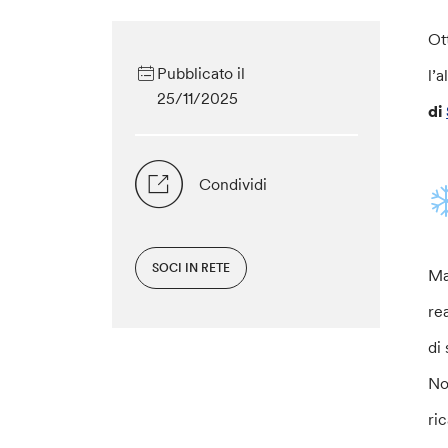
Ot
Pubblicato il
l’
25/11/2025
di
Condividi
SOCI IN RETE
Ma
re
di 
No
ri