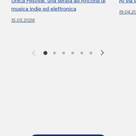
Unica Festival: una serata ad Ancona di
Al via
musica indie ed elettronica
19.04.2
15.05.2026