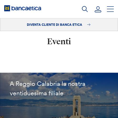
Salta
al
contenuto
DIVENTA CLIENTE DI BANCA ETICA
Accedi
Eventi
Diventa cliente
A Reggio Calabria la nostra
ventiduesima filiale