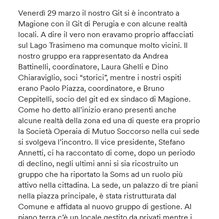
Venerdì 29 marzo il nostro Git si è incontrato a
Magione con il Git di Perugia e con alcune realtà
locali. A dire il vero non eravamo proprio affacciati
sul Lago Trasimeno ma comunque molto vicini. Il
nostro gruppo era rappresentato da Andrea
Battinelli, coordinatore, Laura Ghelli e Dino
Chiaraviglio, soci “storici”, mentre i nostri ospiti
erano Paolo Piazza, coordinatore, e Bruno
Ceppitelli, socio del git ed ex sindaco di Magione.
Come ho detto all’inizio erano presenti anche
alcune realtà della zona ed una di queste era proprio
la Società Operaia di Mutuo Soccorso nella cui sede
si svolgeva l’incontro. Il vice presidente, Stefano
Annetti, ci ha raccontato di come, dopo un periodo
di declino, negli ultimi anni si sia ricostruito un
gruppo che ha riportato la Soms ad un ruolo più
attivo nella cittadina. La sede, un palazzo di tre piani
nella piazza principale, è stata ristrutturata dal
Comune e affidata al nuovo gruppo di gestione. Al
piano terra c’è un locale gestito da privati mentre i