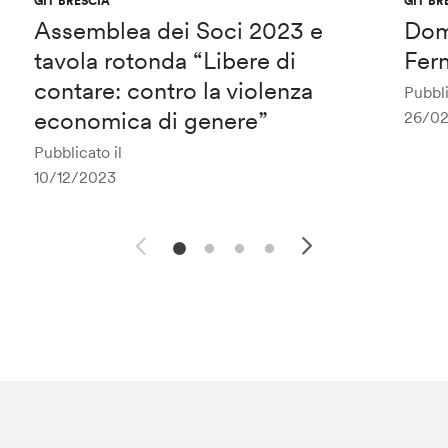
GIT BRESCIA
GIT BR
Assemblea dei Soci 2023 e
Dom
tavola rotonda “Libere di
Ferm
contare: contro la violenza
Pubbli
economica di genere”
26/0
Pubblicato il
10/12/2023