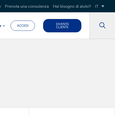
o
Prenota una consulenza
Hai bisogno di aiuto?
IT
DIVENTA
e
ACCEDI
CLIENTE