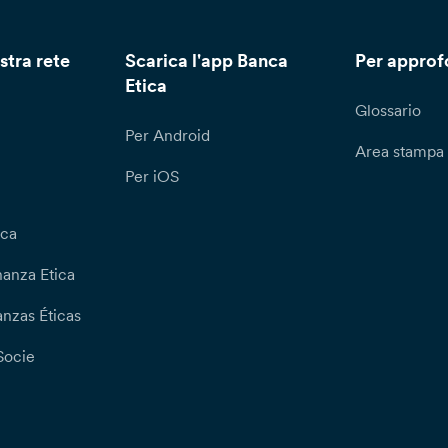
stra rete
Scarica l'app Banca
Per approf
Etica
Glossario
Per Android
Area stampa
Per iOS
ica
nanza Etica
nzas Éticas
Socie