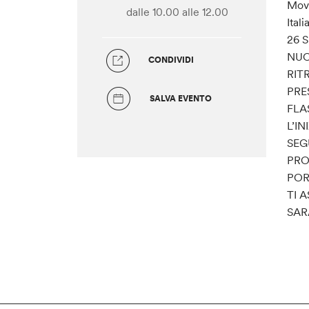
Movi
dalle 10.00
alle 12.00
Ital
26 
NUC
CONDIVIDI
RIT
PRE
SALVA EVENTO
FLA
L’I
SEG
PRO
POR
TI 
SAR