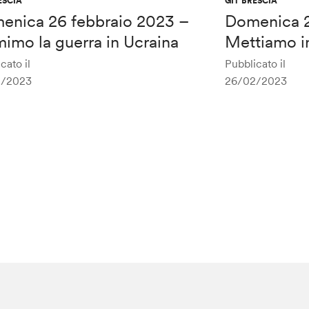
ESCIA
GIT BRESCIA
enica 26 febbraio 2023 –
Domenica 2
imo la guerra in Ucraina
Mettiamo i
cato il
Pubblicato il
2/2023
26/02/2023