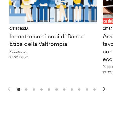
GIT BRESCIA
GIT B
Incontro con i soci di Banca
Ass
Etica della Valtrompia
tav
con
Pubblicato il
23/01/2024
eco
Pubblic
10/12