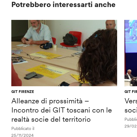
Potrebbero interessarti anche
GIT FIRENZE
GIT FI
Alleanze di prossimità –
Ver
Incontro dei GIT toscani con le
soc
realtà socie del territorio
Pubblic
29/02
Pubblicato il
25/11/2024