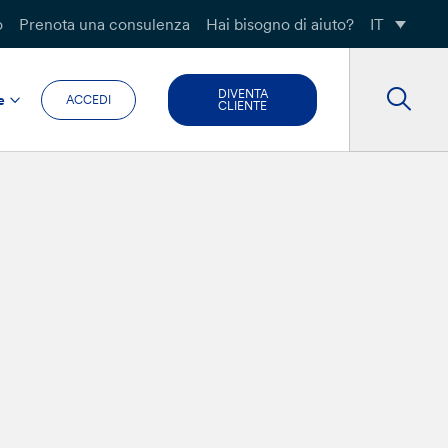
o
Prenota una consulenza
Hai bisogno di aiuto?
IT
DIVENTA
e
ACCEDI
CLIENTE