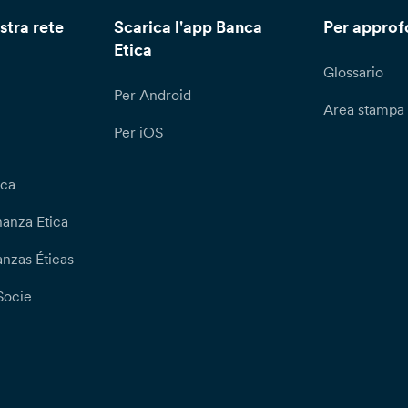
stra rete
Scarica l'app Banca
Per approf
Etica
Glossario
Per Android
Area stampa
Per iOS
ica
nanza Etica
nzas Éticas
Socie