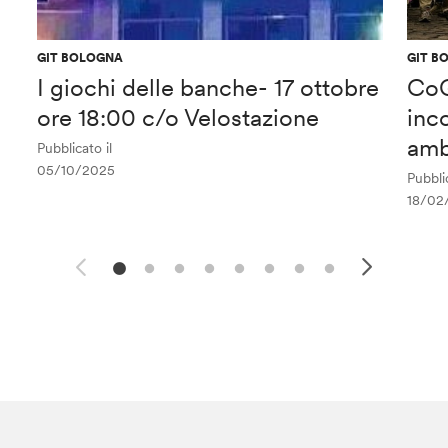
GIT BOLOGNA
GIT B
I giochi delle banche- 17 ottobre
CoG
ore 18:00 c/o Velostazione
inc
amb
Pubblicato il
05/10/2025
Pubblic
18/02