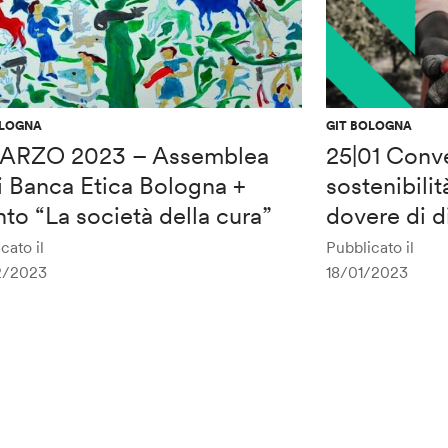
OLOGNA
GIT BOLOGNA
ARZO 2023 – Assemblea
25|01 Conv
i Banca Etica Bologna +
sostenibilit
to “La società della cura”
dovere di d
cato il
Pubblicato il
2/2023
18/01/2023