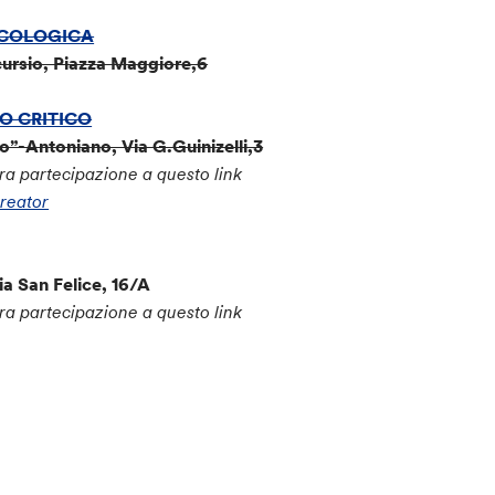
ECOLOGICA
cursio, Piazza Maggiore,6
O CRITICO
”-Antoniano, Via G.Guinizelli,3
ra partecipazione a questo link
reator
ia San Felice, 16/A
ra partecipazione a questo link