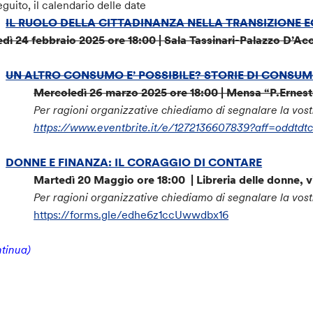
eguito, il calendario delle date
IL RUOLO DELLA CITTADINANZA NELLA TRANSIZIONE 
dì 24 febbraio 2025 ore 18:00 | Sala Tassinari-Palazzo D’Ac
UN ALTRO CONSUMO E’ POSSIBILE? STORIE DI CONSUM
Mercoledì 26 marzo 2025 ore 18:00 | Mensa “P.Ernesto
Per ragioni organizzative chiediamo di segnalare la vost
https://www.eventbrite.it/e/1272136607839?aff=oddtdtc
DONNE E FINANZA: IL CORAGGIO DI CONTARE
Martedì 20 Maggio ore 18:00 | Libreria delle donne, v
Per ragioni organizzative chiediamo di segnalare la vost
https://forms.gle/edhe6z1ccUwwdbx16
tinua)