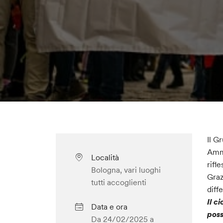
Il G
Ammi
Località
rifl
Bologna, vari luoghi
Graz
tutti accoglienti
diff
Il c
Data e ora
poss
Da 24/02/2025 a