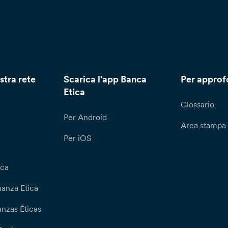
stra rete
Scarica l'app Banca
Per approf
Etica
Glossario
Per Android
Area stampa
Per iOS
ica
nanza Etica
nzas Éticas