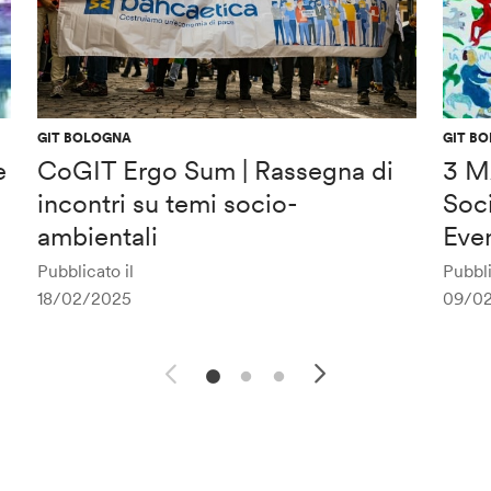
GIT BOLOGNA
GIT B
e
CoGIT Ergo Sum | Rassegna di
3 M
incontri su temi socio-
Soc
ambientali
Even
Pubblicato il
Pubbli
18/02/2025
09/0