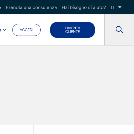
o
Prenota una consulenza
Hai bisogno di aiuto?
IT
DIVENTA
e
ACCEDI
CLIENTE