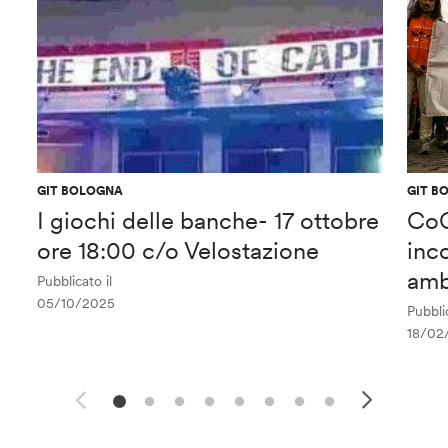
GIT BOLOGNA
GIT B
I giochi delle banche- 17 ottobre
CoG
ore 18:00 c/o Velostazione
inc
amb
Pubblicato il
05/10/2025
Pubblic
18/02