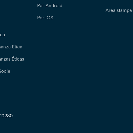
Per Android
Area stampa
Per iOS
ica
nanza Etica
nzas Éticas
Socie
710280