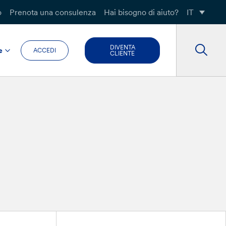
o
Prenota una consulenza
Hai bisogno di aiuto?
IT
DIVENTA
e
ACCEDI
CLIENTE