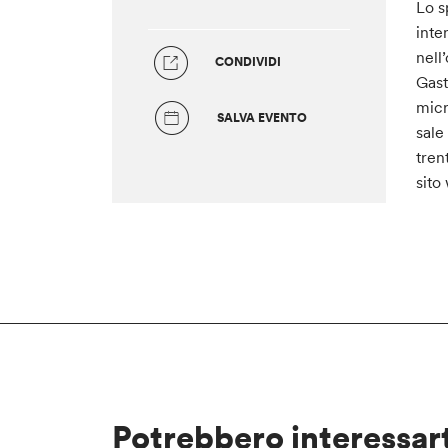
Lo s
inte
nell
CONDIVIDI
Gast
micr
SALVA EVENTO
sale
tren
sit
Potrebbero interessar