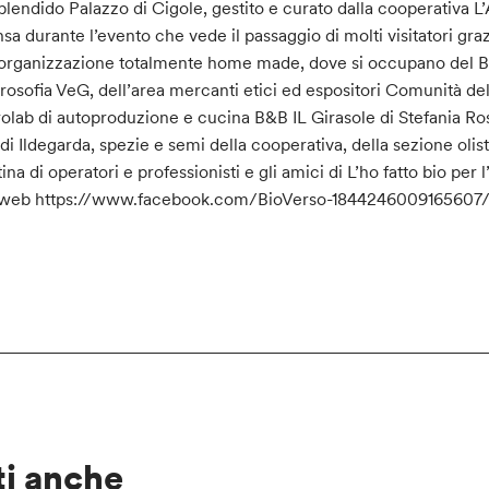
plendido Palazzo di Cigole, gestito e curato dalla cooperativa L
nsa durante l’evento che vede il passaggio di molti visitatori graz
’organizzazione totalmente home made, dove si occupano del BioBa
rosofia VeG, dell’area mercanti etici ed espositori Comunità d
olab di autoproduzione e cucina B&B IL Girasole di Stefania Ross
 di Ildegarda, spezie e semi della cooperativa, della sezione oli
tina di operatori e professionisti e gli amici di L’ho fatto bio per 
o web https://www.facebook.com/BioVerso-1844246009165607
ti anche