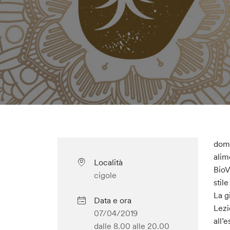
dome
alim
Località
BioV
cigole
stil
La g
Data e ora
Lezi
07/04/2019
all’
dalle 8.00
alle 20.00