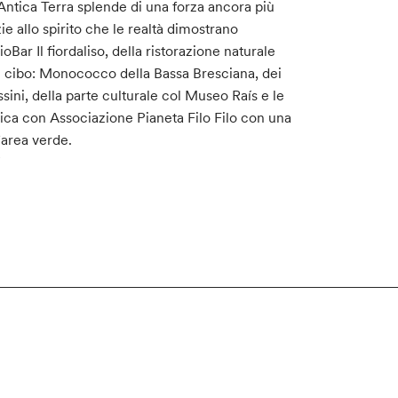
’Antica Terra splende di una forza ancora più
ie allo spirito che le realtà dimostrano
r Il fiordaliso, della ristorazione naturale
el cibo: Monococco della Bassa Bresciana, dei
ini, della parte culturale col Museo Raís e le
stica con Associazione Pianeta Filo Filo con una
l’area verde.
/